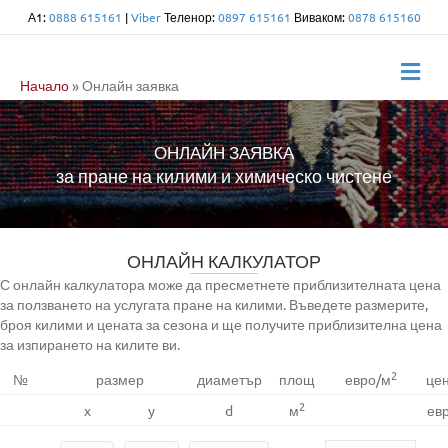
А1:
0888 615161
|
Viber
Теленор:
0897 615161
Виваком:
0878 615160
Me
Начало
»
Онлайн заявка
ОНЛАЙН ЗАЯВКА
за пране на килими и химическо чистене
ОНЛАЙН КАЛКУЛАТОР
С онлайн калкулатора може да пресметнете приблизителната цена
за ползването на услугата пране на килими. Въведете размерите,
броя килими и цената за сезона и ще получите приблизителна цена
за изпирането на килите ви.
2
№
размер
диаметър
площ
евро/м
це
2
x
y
d
м
ев