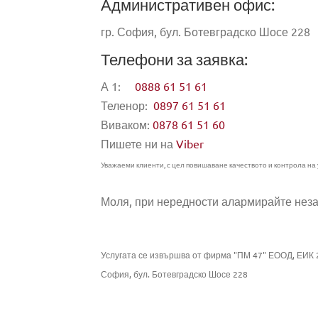
Административен офис:
гр. София, бул. Ботевградско Шосе 228
Телефони за заявка:
А 1:
0888 61 51 61
Теленор:
0897 61 51 61
Виваком:
0878 61 51 60
Пишете ни на
Viber
Ус
Уважаеми клиенти, с цел повишаване качеството и контрола на 
Ус
Моля, при нередности алармирайте нез
ПРОФЕСИОНАЛНОТО
ПОЧИСТВАНЕ
Услугата се извършва от фирма "ПМ 47" ЕООД, ЕИК 
ХИМИЧЕСКОТО ЧИСТЕНЕ
София, бул. Ботевградско Шосе 228
Це
ИЗТРИВАЛКИ ПОД НАЕМ
Он