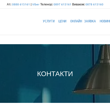
А1:
0888 615161
|
Viber
Теленор:
0897 615161
Виваком:
0878 615160
УСЛУГИ
ЦЕНИ
ОНЛАЙН ЗАЯВКА
НОВИН
КОНТАКТИ