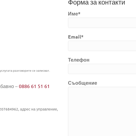
Форма за контакти
Име*
Email*
Телефон
луги
Информация
услугата разговорите се записват.
луги
Политики
Съобщение
абавно –
0886 61 51 61
Пране на китеници
Общи условия
Пране на одеяла
Контакти
Често задавани въпроси
Почистване на пътеки
207684962, адрес на управление,
ни
лайн заявка