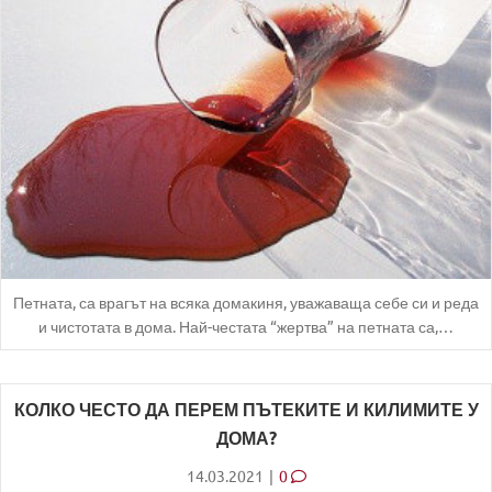
Петната, са врагът на всяка домакиня, уважаваща себе си и реда
и чистотата в дома. Най-честата “жертва” на петната са,…
КОЛКО ЧЕСТО ДА ПЕРЕМ ПЪТЕКИТЕ И КИЛИМИТЕ У
ДОМА?
14.03.2021
|
0