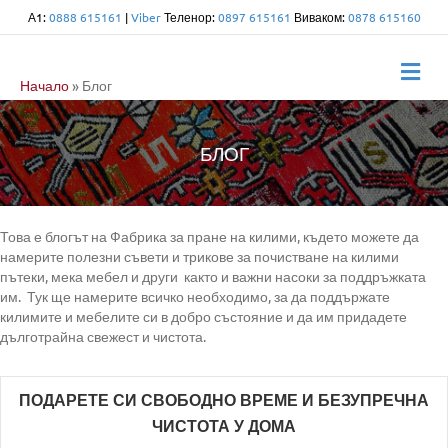
А1:
0888 615161
|
Viber
Теленор:
0897 615161
Виваком:
0878 615160
Me
Начало
»
Блог
БЛОГ
Това е блогът на Фабрика за пране на килими, където можете да
намерите полезни съвети и трикове за почистване на килими
пътеки, мека мебел и други както и важни насоки за поддръжката
им. Тук ще намерите всичко необходимо, за да поддържате
килимите и мебелите си в добро състояние и да им придадете
дълготрайна свежест и чистота.
ПОДАРЕТЕ СИ СВОБОДНО ВРЕМЕ И БЕЗУПРЕЧНА
ЧИСТОТА У ДОМА